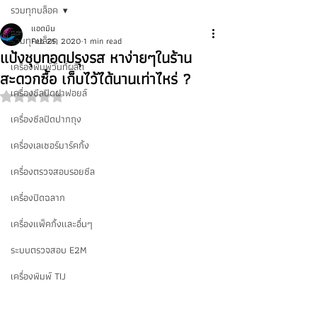
รวมทุกบล็อค
แอดมิน
รวมทุกบล็อค
Feb 25, 2020
1 min read
แป้งชุบทอดปรุงรส หาง่ายๆในร้าน
เครื่องพิมพ์วันที่ผลิต
สะดวกซื้อ เก็บไว้ได้นานเท่าไหร่ ?
เครื่องซีลปิดฝาฟอยล์
Rated NaN out of 5 stars.
เครื่องซีลปิดปากถุง
เครื่องเลเซอร์มาร์คกิ้ง
เครื่องตรวจสอบรอยซีล
เครื่องปิดฉลาก
เครื่องแพ็คกิ้งและอื่นๆ
ระบบตรวจสอบ E2M
เครื่องพิมพ์ TIJ