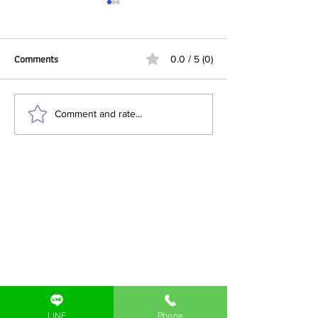
Comments
0.0 / 5 (0)
ทำไมผู้ผลิต FMCG ใน
บทบาทของ DataMat
Comment and rate...
ประเทศไทยกำลังมองว่า “บรรจุ
อุตสาหกรรมยาและบร
ภัณฑ์” ต้องทำได้มากกว่าการห่อ
เภสัชกรรม
หุ้มสินค้า
LINE
Phone