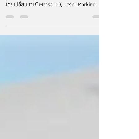
เนสท์เล่ เพียวริน่า เพ็ทแคร์ ปรับกระบวนการพิมพ์
รหัสบนบรรจุภัณฑ์กล่องภายนอก (Outer Box)
โดยเปลี่ยนมาใช้ Macsa CO₂ Laser Marking
จากประเทศสเปน