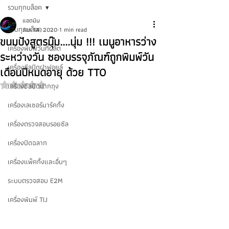
รวมทุกบล็อค
แอดมิน
รวมทุกบล็อค
Jan 14, 2020
1 min read
ขนมปังสูตรนุ๊ม....นุ่ม !!! เมนูอาหารว่าง
เครื่องพิมพ์วันที่ผลิต
ระหว่างวัน ซองบรรจุภัณฑ์ถูกพิมพ์วัน
เครื่องซีลปิดฝาฟอยล์
เดือนปีหมดอายุ ด้วย TTO
เครื่องซีลปิดปากถุง
Rated NaN out of 5 stars.
เครื่องเลเซอร์มาร์คกิ้ง
เครื่องตรวจสอบรอยซีล
เครื่องปิดฉลาก
เครื่องแพ็คกิ้งและอื่นๆ
ระบบตรวจสอบ E2M
เครื่องพิมพ์ TIJ