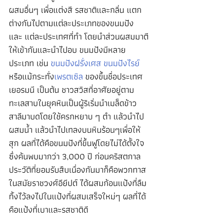
ผสมอื่นๆ เพื่อแต่งสี รสชาติและกลิ่น แตก
ต่างกันไปตามแต่ละประเภทของขนมปัง 
และ แต่ละประเทศที่ทำ โดยนำส่วนผสมมาตี
ให้เข้ากันและนำไปอบ ขนมปังมีหลาย
ประเภท เช่น 
ขนมปังฝรั่งเศส
ขนมปังไรย์
หรือแม้กระทั่ง
เพรตเซิล
 ของขึ้นชื่อประเทศ
เยอรมนี เป็นต้น ชาวสวิสที่อาศัยอยู่ตาม
ทะเลสาบในยุคหินเป็นผู้ริเริ่มนำเมล็ดข้าว
สาลีมาบดโดยใช้ครกหยาบ ๆ ตำ แล้วนำไป
ผสมน้ำ แล้วนำไปเทลงบนหินร้อนๆเพื่อให้
สุก ผลที่ได้คือขนมปังที่ขึ้นฟูโดยไม่ได้ตั้งใจ 
ซึ่งค้นพบมากว่า 3,000 ปี ก่อนคริสตกาล 
ประวัติที่ยอมรับสืบเนื่องกันมาก็คือพวกทาส
ในสมัยราชวงศ์อียีปต์ ได้ผสมก้อนแป้งที่ลืม
ทิ้งไว้ลงไปในแป้งที่ผสมเสร็จใหม่ๆ ผลที่ได้
คือแป้งที่เบาและรสชาติดี