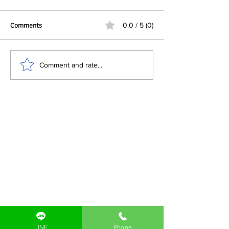
Comments
0.0 / 5 (0)
ระบบแมชชีนวิชั่น (Machine
เลือกโซลูชั่นการพิมพ
Comment and rate...
Vision) สำหรับตรวจสอบเลข
เดือนปีผลิต-วันหมด
รหัส วันเดือนปีผลิต วันหมดอายุ
บรรจุภัณฑ์ที่เหมาะ
แบทช์นัมเบอร์
ธุรกิจของคุณ
LINE
Phone