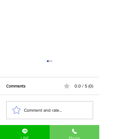
Comments
0.0 / 5 (0)
ทำไมผู้ผลิต FMCG ใน
บทบาทของ DataMat
Comment and rate...
ประเทศไทยกำลังมองว่า “บรรจุ
อุตสาหกรรมยาและบร
ภัณฑ์” ต้องทำได้มากกว่าการห่อ
เภสัชกรรม
LINE
Phone