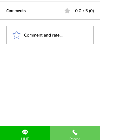
Comments
0.0 / 5 (0)
ทำไมผู้ผลิต FMCG ใน
บทบาทของ DataMat
Comment and rate...
ประเทศไทยกำลังมองว่า “บรรจุ
อุตสาหกรรมยาและบร
ภัณฑ์” ต้องทำได้มากกว่าการห่อ
เภสัชกรรม
หุ้มสินค้า
LINE
Phone