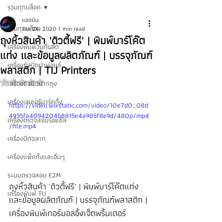
รวมทุกบล็อค
แอดมิน
รวมทุกบล็อค
Jan 26, 2020
1 min read
ถุงหิ้วสินค้า 'ดิวตี้ฟรี' | พิมพ์บาร์โค๊ต
เครื่องพิมพ์วันที่ผลิต
แท่ง และข้อมูลผลิตภัณฑ์ | บรรจุภัณฑ์
เครื่องซีลปิดฝาฟอยล์
พลาสติก | TIJ Printers
เครื่องซีลปิดปากถุง
Rated NaN out of 5 stars.
เครื่องเลเซอร์มาร์คกิ้ง
https://video.wixstatic.com/video/10e7d0_08d
4935fa4094204b8815e4a985f8e9d/480p/mp4
เครื่องตรวจสอบรอยซีล
/file.mp4
เครื่องปิดฉลาก
เครื่องแพ็คกิ้งและอื่นๆ
ระบบตรวจสอบ E2M
ถุงหิ้วสินค้า 'ดิวตี้ฟรี' | พิมพ์บาร์โค๊ตแท่ง 
เครื่องพิมพ์ TIJ
และข้อมูลผลิตภัณฑ์ | บรรจุภัณฑ์พลาสติก | 
เครื่องพิมพ์เทอร์มอลอิ้งเจ็ตพริ้นเตอร์