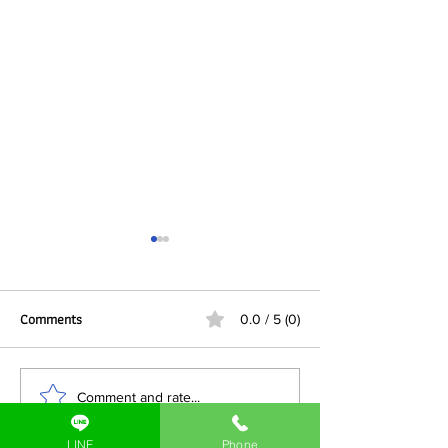
Comments
0.0 / 5 (0)
การรวม ระบบ Pick and Place
โซลูชั่นการพิมพ์แล
Comment and rate...
สำหรับฉลากกระดาษ เข้ากับ
เครื่องหมายสำหรับ
LINE
Phone