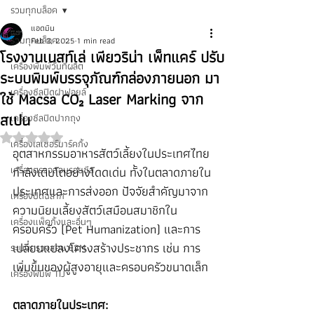
รวมทุกบล็อค
แอดมิน
รวมทุกบล็อค
Feb 3, 2025
1 min read
โรงงานเนสท์เล่ เพียวริน่า เพ็ทแคร์ ปรับ
เครื่องพิมพ์วันที่ผลิต
ระบบพิมพ์บรรจุภัณฑ์กล่องภายนอก มา
เครื่องซีลปิดฝาฟอยล์
ใช้ Macsa CO₂ Laser Marking จาก
สเปน
เครื่องซีลปิดปากถุง
Rated NaN out of 5 stars.
เครื่องเลเซอร์มาร์คกิ้ง
อุตสาหกรรมอาหารสัตว์เลี้ยงในประเทศไทย
เครื่องตรวจสอบรอยซีล
กำลังเติบโตอย่างโดดเด่น ทั้งในตลาดภายใน
ประเทศและการส่งออก ปัจจัยสำคัญมาจาก
เครื่องปิดฉลาก
ความนิยมเลี้ยงสัตว์เสมือนสมาชิกใน
เครื่องแพ็คกิ้งและอื่นๆ
ครอบครัว (Pet Humanization) และการ
เปลี่ยนแปลงโครงสร้างประชากร เช่น การ
ระบบตรวจสอบ E2M
เพิ่มขึ้นของผู้สูงอายุและครอบครัวขนาดเล็ก
เครื่องพิมพ์ TIJ
ตลาดภายในประเทศ: