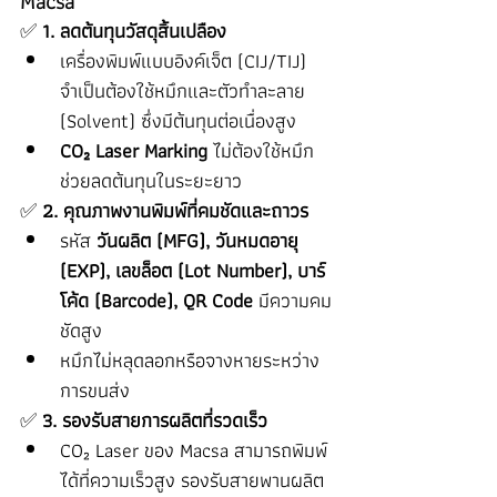
Macsa
✅ 
1. ลดต้นทุนวัสดุสิ้นเปลือง
เครื่องพิมพ์แบบอิงค์เจ็ต (CIJ/TIJ) 
จำเป็นต้องใช้หมึกและตัวทำละลาย 
(Solvent) ซึ่งมีต้นทุนต่อเนื่องสูง
CO₂ Laser Marking
 ไม่ต้องใช้หมึก 
ช่วยลดต้นทุนในระยะยาว
✅ 
2. คุณภาพงานพิมพ์ที่คมชัดและถาวร
รหัส 
วันผลิต (MFG), วันหมดอายุ 
(EXP), เลขล็อต (Lot Number), บาร์
โค้ด (Barcode), QR Code
 มีความคม
ชัดสูง
หมึกไม่หลุดลอกหรือจางหายระหว่าง
การขนส่ง
✅ 
3. รองรับสายการผลิตที่รวดเร็ว
CO₂ Laser ของ Macsa สามารถพิมพ์
ได้ที่ความเร็วสูง รองรับสายพานผลิต