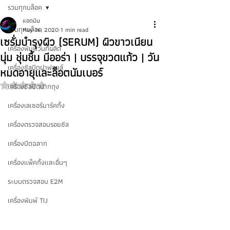
รวมทุกบล็อค
แอดมิน
รวมทุกบล็อค
May 16, 2020
1 min read
เซรั่มบำรุงผิว (SERUM) ผิวขาวเนียน
เครื่องพิมพ์วันที่ผลิต
นุ่ม ชุ่มชื้น มีออร่า | บรรจุขวดแก้ว | วัน
เครื่องซีลปิดฝาฟอยล์
หมดอายุและล็อตนัมเบอร์
เครื่องซีลปิดปากถุง
Rated NaN out of 5 stars.
เครื่องเลเซอร์มาร์คกิ้ง
เครื่องตรวจสอบรอยซีล
เครื่องปิดฉลาก
เครื่องแพ็คกิ้งและอื่นๆ
ระบบตรวจสอบ E2M
เครื่องพิมพ์ TIJ