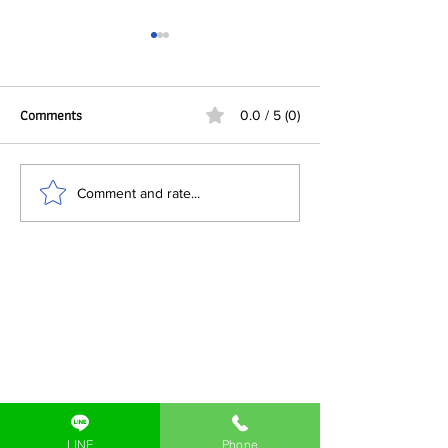
Comments
0.0 / 5 (0)
ทำไมผู้ผลิต FMCG ใน
บทบาทของ DataMat
Comment and rate...
ประเทศไทยกำลังมองว่า “บรรจุ
อุตสาหกรรมยาและบร
ภัณฑ์” ต้องทำได้มากกว่าการห่อ
เภสัชกรรม
หุ้มสินค้า
LINE
Phone