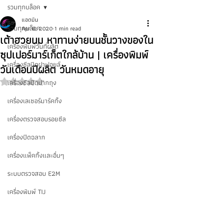
รวมทุกบล็อค
แอดมิน
รวมทุกบล็อค
Apr 8, 2020
1 min read
เต้าฮวยนม หาทานง่ายบนชั้นวางของใน
เครื่องพิมพ์วันที่ผลิต
ซุปเปอร์มาร์เก็ตใกล้บ้าน | เครื่องพิมพ์
เครื่องซีลปิดฝาฟอยล์
วันเดือนปีผลิต วันหมดอายุ
เครื่องซีลปิดปากถุง
Rated NaN out of 5 stars.
เครื่องเลเซอร์มาร์คกิ้ง
เครื่องตรวจสอบรอยซีล
เครื่องปิดฉลาก
เครื่องแพ็คกิ้งและอื่นๆ
ระบบตรวจสอบ E2M
เครื่องพิมพ์ TIJ