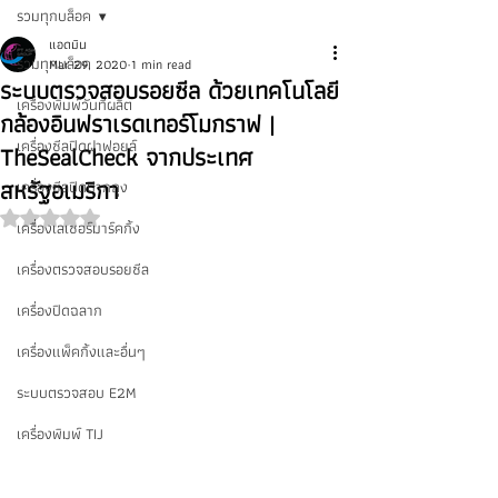
รวมทุกบล็อค
แอดมิน
รวมทุกบล็อค
Mar 29, 2020
1 min read
ระบบตรวจสอบรอยซีล ด้วยเทคโนโลยี
เครื่องพิมพ์วันที่ผลิต
กล้องอินฟราเรดเทอร์โมกราฟ |
เครื่องซีลปิดฝาฟอยล์
TheSealCheck จากประเทศ
สหรัฐอเมริกา
เครื่องซีลปิดปากถุง
Rated NaN out of 5 stars.
เครื่องเลเซอร์มาร์คกิ้ง
เครื่องตรวจสอบรอยซีล
เครื่องปิดฉลาก
เครื่องแพ็คกิ้งและอื่นๆ
ระบบตรวจสอบ E2M
เครื่องพิมพ์ TIJ